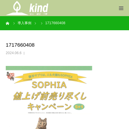
ーム
導入事例
1717660408
事業案内
製品一覧
1717660408
2024.06.6
お知らせ
会社概要
お問い合わせ