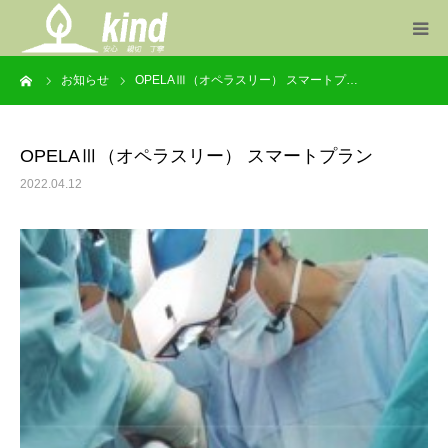
ーム
お知らせ
OPELAⅢ（オペラスリー） スマートプ…
事業案内
製品一覧
OPELAⅢ（オペラスリー） スマートプラン
2022.04.12
お知らせ
会社概要
お問い合わせ