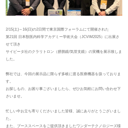
2/15(土)～16(日)の2日間で東京国際フォーラムにて開催された
第21回 日本獣医内科学アカデミー学術大会（JCVIM2025）に出展さ
せて頂き
サイビータ社のクラリトロン（膀胱鏡/気管支鏡）の実機を展示致しま
した。
弊社では、今回の展示品に限らず多岐に渡る医療機器を扱っておりま
す。
お探しもの、お困り事ございましたら、ぜひお気軽にお問い合わせ下
さいませ。
忙しい中お立ち寄りくださいました皆様、誠にありがとうございまし
た。
また、ブーススペースをご提供頂きましたワンダーテクノロジーズ様