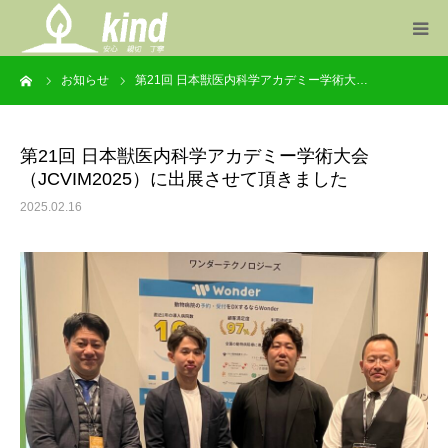
ーム
お知らせ
第21回 日本獣医内科学アカデミー学術大…
事業案内
製品一覧
第21回 日本獣医内科学アカデミー学術大会
（JCVIM2025）に出展させて頂きました
お知らせ
2025.02.16
会社概要
お問い合わせ