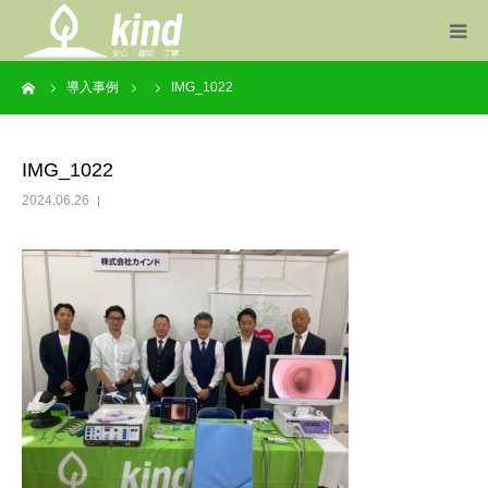
ーム
導入事例
IMG_1022
事業案内
製品一覧
IMG_1022
2024.06.26
お知らせ
会社概要
お問い合わせ