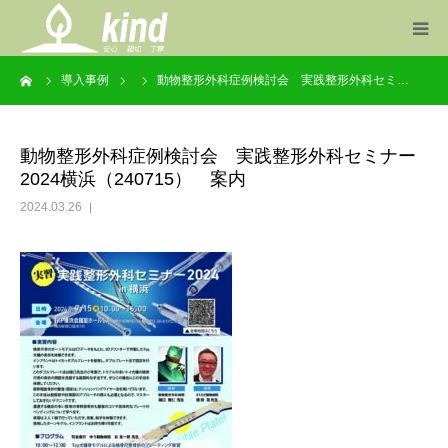
ーム
導入事例
動物整形外科症例検討会 実践整形外科セミ…
事業案内
製品一覧
動物整形外科症例検討会 実践整形外科セミナー
2024横浜（240715） 案内
お知らせ
2024.03.26
会社概要
お問い合わせ